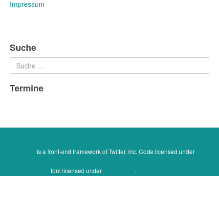
Impressum
Suche
Suchen
Termine
Bootstrap
is a front-end framework of Twitter, Inc. Code licensed under
MIT
License.
Font Awesome
font licensed under
SIL OFL 1.1
.